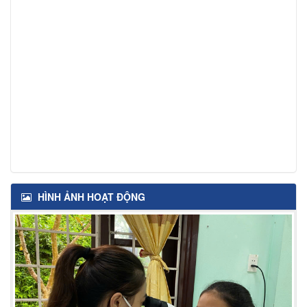
HÌNH ẢNH HOẠT ĐỘNG