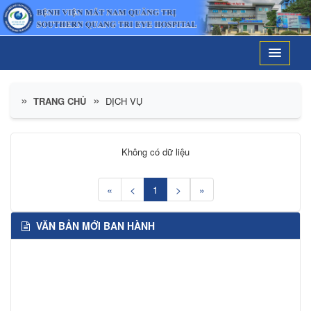
TRANG CHỦ
DỊCH VỤ
Không có dữ liệu
«
<
1
>
»
VĂN BẢN MỚI BAN HÀNH